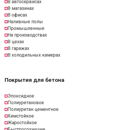
В автосервисах
В магазинах
В офисах
Наливные полы
Промышленные
На производствах
В цехах
В гаражах
В холодильных камерах
Покрытия для бетона
Эпоксидное
Полиуретановое
Полиуретан цементное
Химстойкое
Жаростойкое
Быстросохнущее