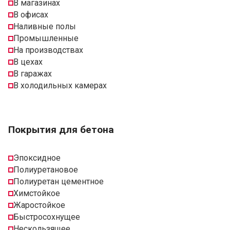
В магазинах
В офисах
Наливные полы
Промышленные
На производствах
В цехах
В гаражах
В холодильных камерах
Покрытия для бетона
Эпоксидное
Полиуретановое
Полиуретан цементное
Химстойкое
Жаростойкое
Быстросохнущее
Нескользящее